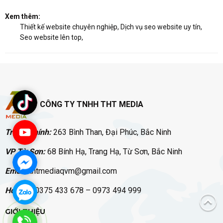
Xem thêm:
Thiết kế website chuyên nghiệp
,
Dịch vụ seo website uy tín
,
Seo website lên top
,
CÔNG TY TNHH THT MEDIA
Trụ sở chính:
263 Bình Than, Đại Phúc, Bắc Ninh
VP Từ Sơn:
68 Bính Hạ, Trang Hạ, Từ Sơn, Bắc Ninh
Email:
thtmediaqvm@gmail.com
Hotline:
0375 433 678 – 0973 494 999
GIỚI THIỆU