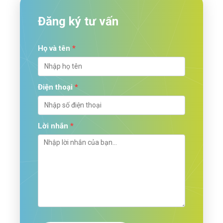
Đăng ký tư vấn
Họ và tên
*
Điện thoại
*
Lời nhắn
*