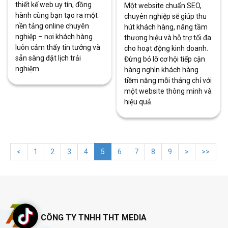
thiết kế web uy tín, đồng
Một website chuẩn SEO,
hành cùng bạn tạo ra một
chuyên nghiệp sẽ giúp thu
nền tảng online chuyên
hút khách hàng, nâng tầm
nghiệp – nơi khách hàng
thương hiệu và hỗ trợ tối đa
luôn cảm thấy tin tưởng và
cho hoạt động kinh doanh.
sẵn sàng đặt lịch trải
Đừng bỏ lỡ cơ hội tiếp cận
nghiệm.
hàng nghìn khách hàng
tiềm năng mỗi tháng chỉ với
một website thông minh và
hiệu quả.
<
1
2
3
4
5
6
7
8
9
>
>>
CÔNG TY TNHH THT MEDIA